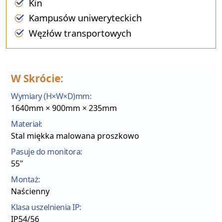
Kin
Kampusów uniweryteckich
Węzłów transportowych
W Skrócie:
Wymiary (H×W×D)mm:
1640mm × 900mm × 235mm
Materiał:
Stal miękka malowana proszkowo
Pasuje do monitora:
55"
Montaż:
Naścienny
Klasa uszelnienia IP:
IP54/56