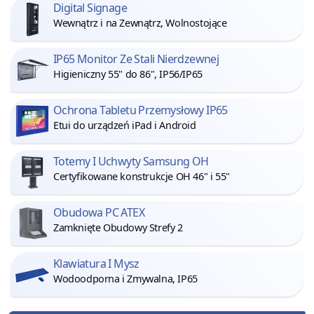
Digital Signage
Wewnątrz i na Zewnątrz, Wolnostojące
IP65 Monitor Ze Stali Nierdzewnej
Higieniczny 55" do 86", IP56/IP65
Ochrona Tabletu Przemysłowy IP65
Etui do urządzeń iPad i Android
Totemy I Uchwyty Samsung OH
Certyfikowane konstrukcje OH 46" i 55"
Obudowa PC ATEX
Zamknięte Obudowy Strefy 2
Klawiatura I Mysz
Wodoodporna i Zmywalna, IP65