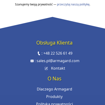
Szanujemy twoją prywatność —
przeczytaj naszą politykę
.
Obsługa Klienta
:
+48 22 526 61 49
:
sales.pl@armagard.com
Kontakt
O Nas
Dlaczego Armagard
Produkty
Polityka prywatności