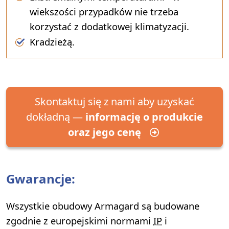
wiekszości przypadków nie trzeba
korzystać z dodatkowej klimatyzacji.
Kradzieżą.
Skontaktuj się z nami aby uzyskać
dokładną —
informację o produkcie
oraz jego cenę
Gwarancje:
Wszystkie obudowy Armagard są budowane
zgodnie z europejskimi normami
IP
i