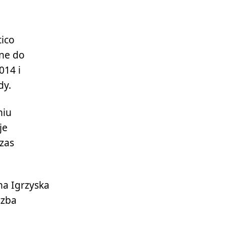
tico
ane do
014 i
dy.
niu
je
zas
na Igrzyska
czba