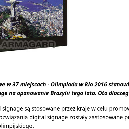
we w 37 miejscach - Olimpiada w Rio 2016 stanow
age na opanowanie Brazylii tego lata. Oto dlacze
l signage są stosowane przez kraje w celu promo
ozwiązania digital signage zostały zastosowane p
limpijskiego.