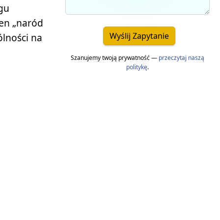
ągu
ten „naród
Wyślij Zapytanie
ólności na
Szanujemy twoją prywatność —
przeczytaj naszą
politykę
.