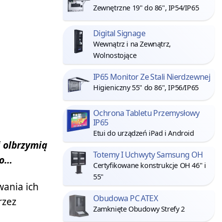
Zewnętrzne 19" do 86", IP54/IP65
Digital Signage
Wewnątrz i na Zewnątrz,
Wolnostojące
IP65 Monitor Ze Stali Nierdzewnej
Higieniczny 55" do 86", IP56/IP65
Ochrona Tabletu Przemysłowy
IP65
Etui do urządzeń iPad i Android
i olbrzymią
Totemy I Uchwyty Samsung OH
go…
Certyfikowane konstrukcje OH 46" i
55"
wania ich
Obudowa PC ATEX
rzez
Zamknięte Obudowy Strefy 2