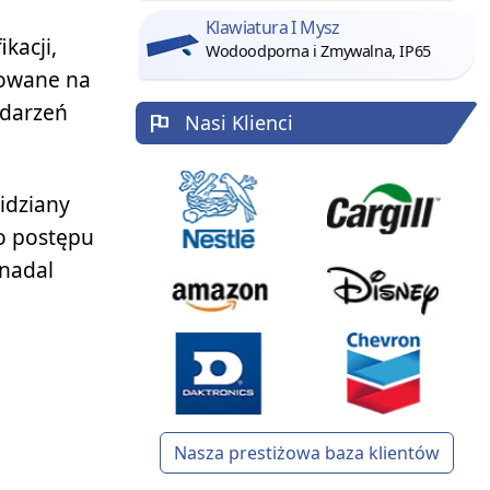
Klawiatura I Mysz
kacji,
Wodoodporna i Zmywalna, IP65
osowane na
ydarzeń
Nasi Klienci
idziany
do postępu
 nadal
Nasza prestiżowa baza klientów