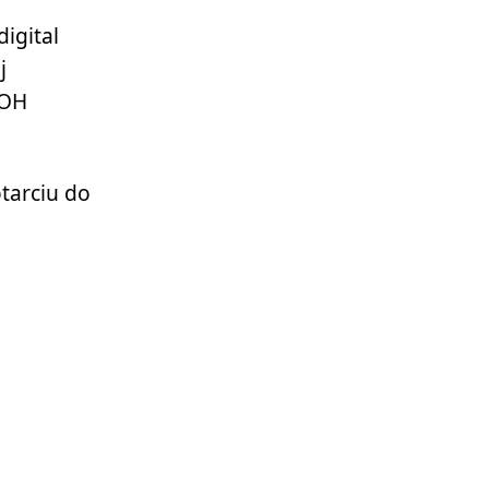
igital
j
OOH
tarciu do