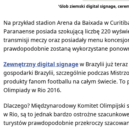
'Glob ziemski digital signage, cere
Na przykład stadion Arena da Baixada w Curitib
Paranaense posiada szokującą liczbę 220 wyświe
transmisji meczy oraz posiadały menu koncesjo
prawdopodobnie zostaną wykorzystane ponownie
Zewnętrzny digital signage
w Brazylii już tera
gospodarki Brazylii, szczególnie podczas Mistr
produkty fanom footballu na całym świecie. To 
Olimpiady w Rio 2016.
Dlaczego? Międzynarodowy Komitet Olimpijski s
w Rio, są to jednak bardzo ostrożne szacunkowe 
turystów prawdopodobnie przekroczy szacowaną 