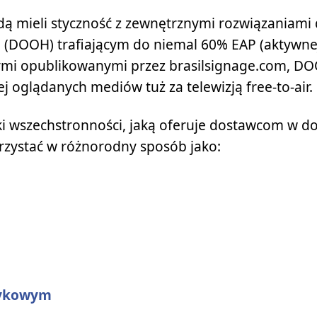
dą mieli styczność z zewnętrznymi rozwiązaniami d
e (DOOH) trafiającym do niemal 60% EAP (aktywne
anymi opublikowanymi przez brasilsignage.com, D
j oglądanych mediów tuż za telewizją free-to-air.
ki wszechstronności, jaką oferuje dostawcom w do
rzystać w różnorodny sposób jako:
tykowym