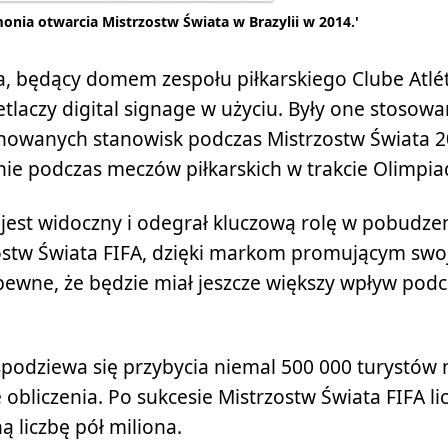
monia otwarcia Mistrzostw Świata w Brazylii w 2014.'
a, będący domem zespołu piłkarskiego Clube Atlé
tlaczy digital signage w użyciu. Były one stosow
nowanych stanowisk podczas Mistrzostw Świata 2
 podczas meczów piłkarskich w trakcie Olimpia
z jest widoczny i odegrał kluczową rolę w pobudze
zostw Świata FIFA, dzięki markom promującym swo
pewne, że będzie miał jeszcze większy wpływ podc
podziewa się przybycia niemal 500 000 turystów 
obliczenia. Po sukcesie Mistrzostw Świata FIFA li
liczbę pół miliona.