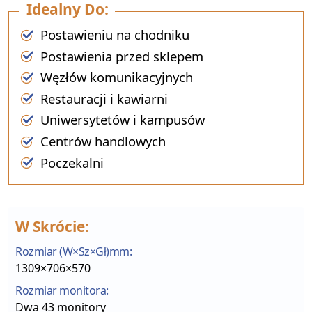
Idealny Do:
Postawieniu na chodniku
Postawienia przed sklepem
Węzłów komunikacyjnych
Restauracji i kawiarni
Uniwersytetów i kampusów
Centrów handlowych
Poczekalni
W Skrócie:
Rozmiar (W×Sz×Gł)mm:
1309×706×570
Rozmiar monitora:
Dwa 43 monitory