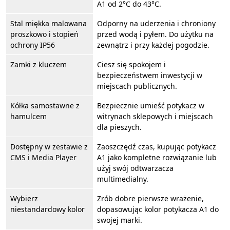
A1 od 2°C do 43°C.
Stal miękka malowana
Odporny na uderzenia i chroniony
proszkowo i stopień
przed wodą i pyłem. Do użytku na
ochrony IP56
zewnątrz i przy każdej pogodzie.
Zamki z kluczem
Ciesz się spokojem i
bezpieczeństwem inwestycji w
miejscach publicznych.
Kółka samostawne z
Bezpiecznie umieść potykacz w
hamulcem
witrynach sklepowych i miejscach
dla pieszych.
Dostępny w zestawie z
Zaoszczędź czas, kupując potykacz
CMS i Media Player
A1 jako kompletne rozwiązanie lub
użyj swój odtwarzacza
multimedialny.
Wybierz
Zrób dobre pierwsze wrażenie,
niestandardowy kolor
dopasowując kolor potykacza A1 do
swojej marki.