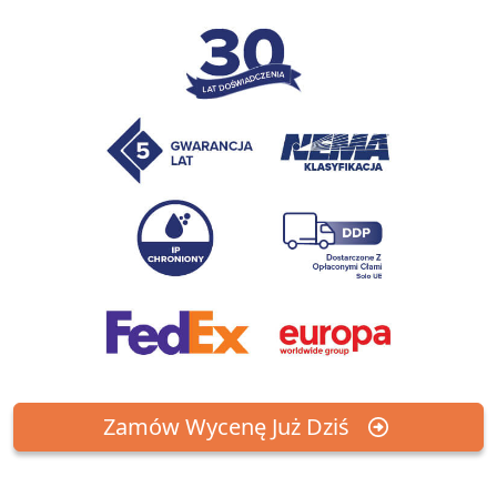
Zamów Wycenę Już Dziś