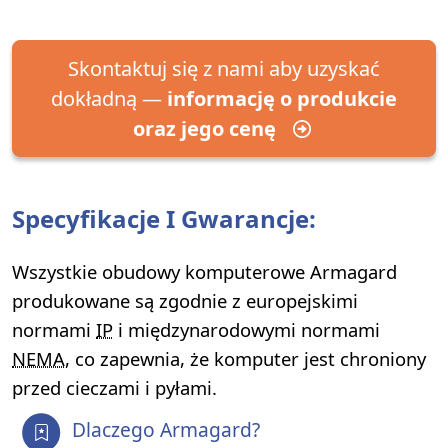
Skontaktuj się z nami aby uzyskać
dokładną —
informację o produkcie
oraz jego cenę
Specyfikacje I Gwarancje:
Wszystkie obudowy komputerowe Armagard
produkowane są zgodnie z europejskimi
normami
IP
i międzynarodowymi normami
NEMA
, co zapewnia, że komputer jest chroniony
przed cieczami i pyłami.
Dlaczego Armagard?