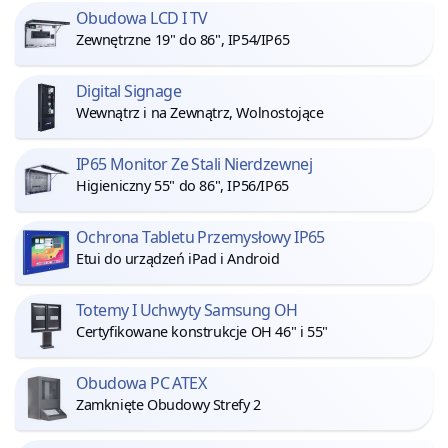
Obudowa LCD I TV
Zewnętrzne 19" do 86", IP54/IP65
Digital Signage
Wewnątrz i na Zewnątrz, Wolnostojące
IP65 Monitor Ze Stali Nierdzewnej
Higieniczny 55" do 86", IP56/IP65
Ochrona Tabletu Przemysłowy IP65
Etui do urządzeń iPad i Android
Totemy I Uchwyty Samsung OH
Certyfikowane konstrukcje OH 46" i 55"
Obudowa PC ATEX
Zamknięte Obudowy Strefy 2