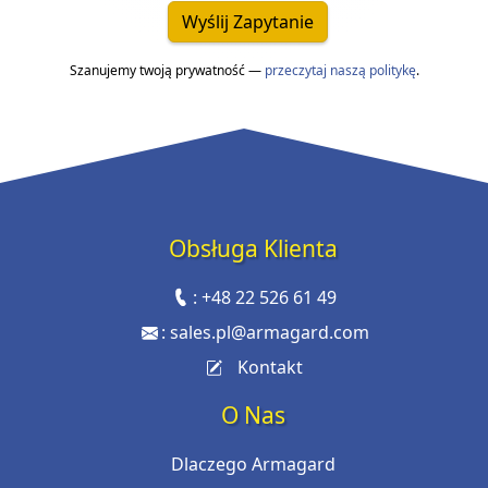
Wyślij Zapytanie
Szanujemy twoją prywatność —
przeczytaj naszą politykę
.
Obsługa Klienta
:
+48 22 526 61 49
:
sales.pl@armagard.com
Kontakt
O Nas
Dlaczego Armagard