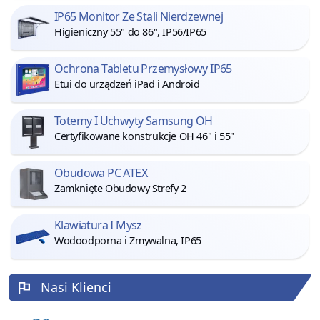
IP65 Monitor Ze Stali Nierdzewnej
Higieniczny 55" do 86", IP56/IP65
Ochrona Tabletu Przemysłowy IP65
Etui do urządzeń iPad i Android
Totemy I Uchwyty Samsung OH
Certyfikowane konstrukcje OH 46" i 55"
Obudowa PC ATEX
Zamknięte Obudowy Strefy 2
Klawiatura I Mysz
Wodoodporna i Zmywalna, IP65
Nasi Klienci