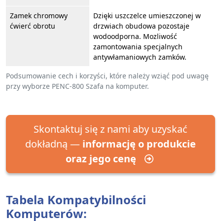
Zamek chromowy
Dzięki uszczelce umieszczonej w
ćwierć obrotu
drzwiach obudowa pozostaje
wodoodporna. Mozliwość
zamontowania specjalnych
antywłamaniowych zamków.
Podsumowanie cech i korzyści, które należy wziąć pod uwagę
przy wyborze PENC-800 Szafa na komputer.
Skontaktuj się z nami aby uzyskać
dokładną —
informację o produkcie
oraz jego cenę
Tabela Kompatybilności
Komputerów: