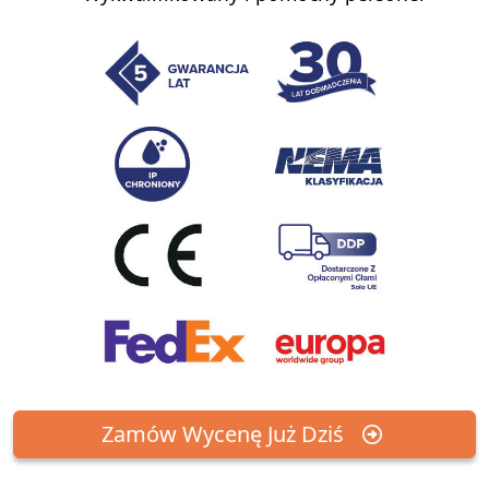
Zamów Wycenę Już Dziś