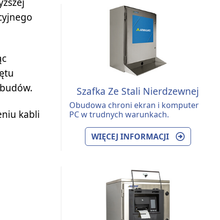
yższej
ycyjnego
ąc
zętu
obudów.
Szafka Ze Stali Nierdzewnej
Obudowa chroni ekran i komputer
niu kabli
PC w trudnych warunkach.
WIĘCEJ INFORMACJI