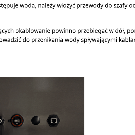
stępuje woda, należy włożyć przewody do szafy od 
cych okablowanie powinno przebiegać w dół, po
adzić do przenikania wody spływającymi kablam