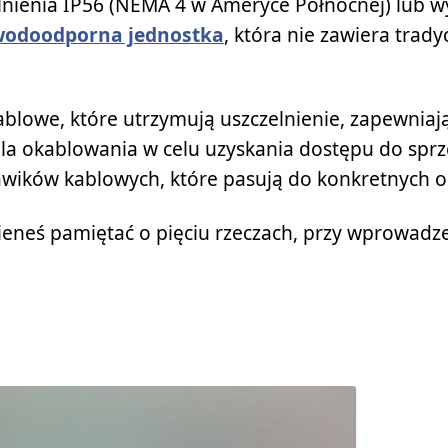
lnienia IP56 (NEMA 4 w Ameryce Północnej) lub w
wodoodporna jednostka
, która nie zawiera trad
blowe, które utrzymują uszczelnienie, zapewniaj
 dla okablowania w celu uzyskania dostępu do spr
wików kablowych, które pasują do konkretnych 
neś pamiętać o pięciu rzeczach, przy wprowadze