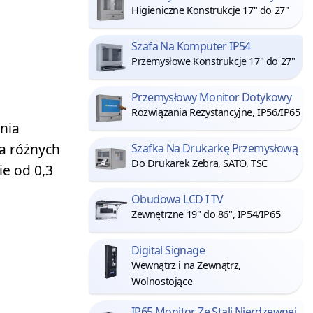
Higieniczne Konstrukcje 17" do 27"
Szafa Na Komputer IP54
Przemysłowe Konstrukcje 17" do 27"
Przemysłowy Monitor Dotykowy
Rozwiązania Rezystancyjne, IP56/IP65
nia
a różnych
Szafka Na Drukarkę Przemysłową
Do Drukarek Zebra, SATO, TSC
ie od 0,3
Obudowa LCD I TV
Zewnętrzne 19" do 86", IP54/IP65
Digital Signage
Wewnątrz i na Zewnątrz,
Wolnostojące
IP65 Monitor Ze Stali Nierdzewnej