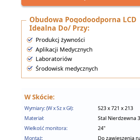
Obudowa Pogodoodporna LCD
Idealna Do/ Przy:
Produkcj żywności
Aplikacji Medycznych
Laboratoriów
Środowisk medycznych
W Skócie:
Wymiary: (W x Sz x Gł):
523 x 721 x 213
Materiał:
Stal Nierdzewna 
Wielkość monitora:
24"
Montaż:
Do zawieszenia na