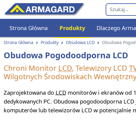
Strona Główna
Produkty
Dlaczego Arma
Strona Główna
Produkty
Obudowa LCD
Obudowa Pogod
Obudowa Pogodoodporna LCD
Chroni Monitor
LCD
, Telewizory LCD
T
Wilgotnych Środowiskach Wewnętrzn
Zaprojektowana do
LCD
monitorów i ekranów od 
dedykowanych PC. Obudowa pogodoodporna LCD je
komputerów lub telewizorów LCD w potencjalnie m