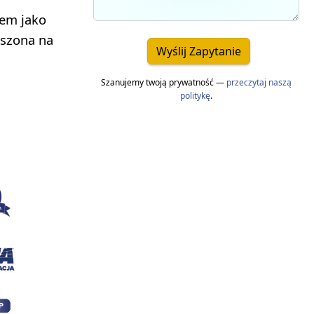
tem jako
eszona na
Wyślij Zapytanie
Szanujemy twoją prywatność —
przeczytaj naszą
politykę
.