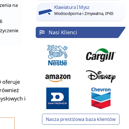
zenia na
Klawiatura I Mysz
Wodoodporna i Zmywalna, IP65
66
 życzenie
Nasi Klienci
oferuje
 również
ysłowych i
Nasza prestiżowa baza klientów