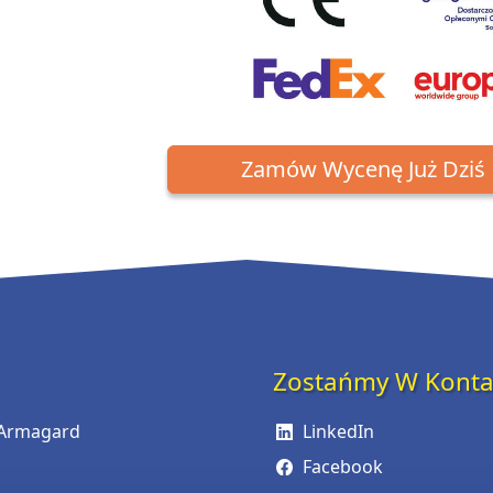
Zamów Wycenę Już Dziś
Zostańmy W Konta
 Armagard
LinkedIn
Facebook