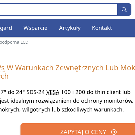
gard
Wsparcie
Artykuły
Kontakt
oodporna LCD
Vs
W Warunkach Zewnętrznych Lub Mokr
ych
17" do 24" SDS-24
VESA
100 i 200 do thin client lub
st idealnym rozwiązaniem do ochrony monitorów,
okrych, wilgotnych lub szkodliwych warunkach.
ZAPYTAJ O CENY