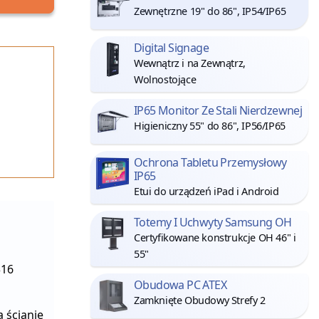
Zewnętrzne 19" do 86", IP54/IP65
Digital Signage
Wewnątrz i na Zewnątrz,
Wolnostojące
IP65 Monitor Ze Stali Nierdzewnej
Higieniczny 55" do 86", IP56/IP65
Ochrona Tabletu Przemysłowy
IP65
Etui do urządzeń iPad i Android
Totemy I Uchwyty Samsung OH
Certyfikowane konstrukcje OH 46" i
55"
316
Obudowa PC ATEX
Zamknięte Obudowy Strefy 2
 ścianie