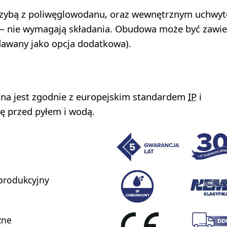
ą szybą z poliwęglowodanu, oraz wewnętrznym uchwy
 — nie wymagają składania. Obudowa może być zawi
zedawany jako opcja dodatkowa).
 jest zgodnie z europejskim standardem
IP
i
nę przed pyłem i wodą.
produkcyjny
zne