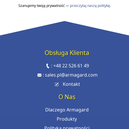
Szanujemy twoją prywatność —
przeczytaj naszą politykę
.
Obsługa Klienta
:
+48 22 526 61 49
:
sales.pl@armagard.com
Kontakt
O Nas
Dlaczego Armagard
Produkty
Polityka prywatności