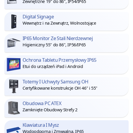
Zewnętrzne 19" do 86", IP54/IP65
Digital Signage
Wewnątrz i na Zewnątrz, Wolnostojące
IP65 Monitor Ze Stali Nierdzewnej
Higieniczny 55" do 86", IP56/IP65
Ochrona Tabletu Przemysłowy IP65
Etui do urządzeń iPad i Android
Totemy I Uchwyty Samsung OH
Certyfikowane konstrukcje OH 46" i 55"
Obudowa PC ATEX
Zamknięte Obudowy Strefy 2
Klawiatura I Mysz
Wodoodporna i Zmywalna, IP65