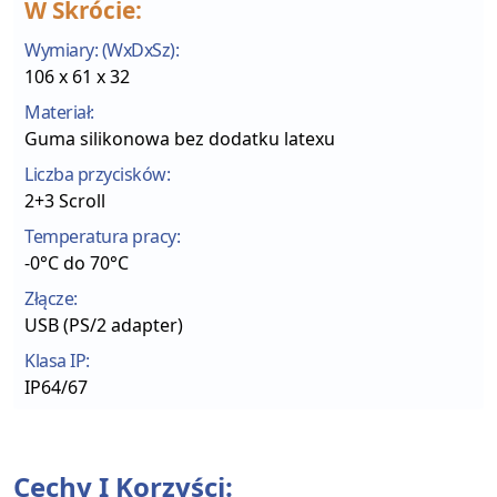
W Skrócie:
Wymiary: (WxDxSz):
106 x 61 x 32
Materiał:
Guma silikonowa bez dodatku latexu
Liczba przycisków:
2+3 Scroll
Temperatura pracy:
-0°C do 70°C
Złącze:
USB (PS/2 adapter)
Klasa IP:
IP64/67
Cechy I Korzyści: