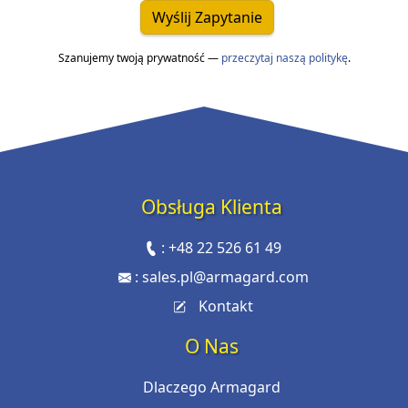
Wyślij Zapytanie
Szanujemy twoją prywatność —
przeczytaj naszą politykę
.
Obsługa Klienta
:
+48 22 526 61 49
:
sales.pl@armagard.com
Kontakt
O Nas
Dlaczego Armagard