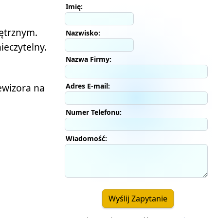
Imię:
ętrznym.
Nazwisko:
ieczytelny.
Nazwa Firmy:
Adres E-mail:
ewizora na
Numer Telefonu:
Wiadomość:
Wyślij Zapytanie