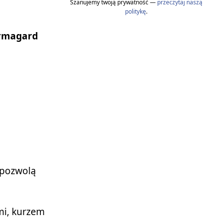
Szanujemy twoją prywatność —
przeczytaj naszą
politykę
.
rmagard
 pozwolą
mi, kurzem