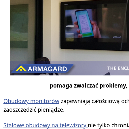
pomaga zwalczać problemy, ta
Obudowy monitorów
zapewniają całościową och
zaoszczędzić pieniądze.
Stalowe obudowy na telewizory
nie tylko chro