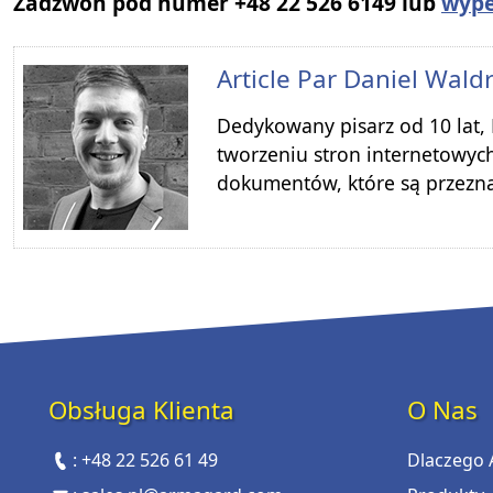
Zadzwoń pod numer +48 22 526 6149 lub
wype
Article Par
Daniel Wald
Dedykowany pisarz od 10 lat,
tworzeniu stron internetowych
dokumentów, które są przezn
Obsługa Klienta
O Nas
:
+48 22 526 61 49
Dlaczego