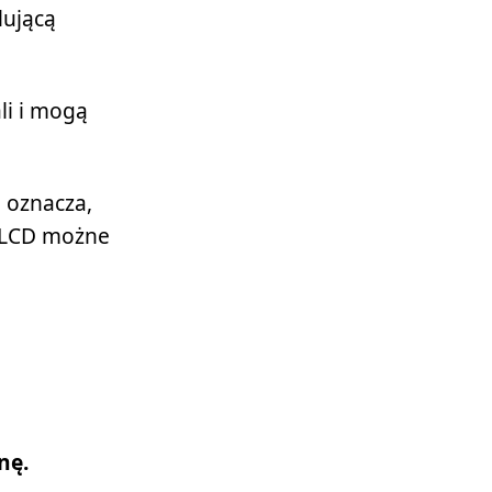
lującą
li i mogą
 oznacza,
 LCD możne
nę.