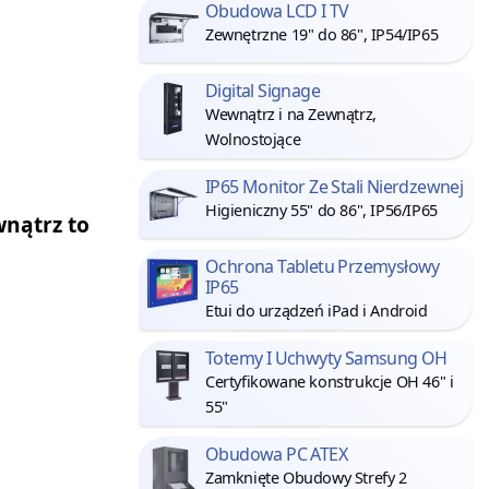
Obudowa LCD I TV
Zewnętrzne 19" do 86", IP54/IP65
Digital Signage
Wewnątrz i na Zewnątrz,
Wolnostojące
IP65 Monitor Ze Stali Nierdzewnej
Higieniczny 55" do 86", IP56/IP65
wnątrz to
Ochrona Tabletu Przemysłowy
IP65
Etui do urządzeń iPad i Android
Totemy I Uchwyty Samsung OH
Certyfikowane konstrukcje OH 46" i
55"
Obudowa PC ATEX
Zamknięte Obudowy Strefy 2