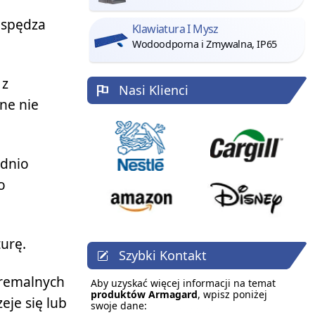
i spędza
Klawiatura I Mysz
Wodoodporna i Zmywalna, IP65
 z
Nasi Klienci
ne nie
ednio
o
urę.
Szybki Kontakt
tremalnych
Aby uzyskać więcej informacji na temat
produktów Armagard
, wpisz poniżej
je się lub
swoje dane: