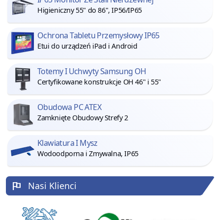
Higieniczny 55" do 86", IP56/IP65
Ochrona Tabletu Przemysłowy IP65
Etui do urządzeń iPad i Android
Totemy I Uchwyty Samsung OH
Certyfikowane konstrukcje OH 46" i 55"
Obudowa PC ATEX
Zamknięte Obudowy Strefy 2
Klawiatura I Mysz
Wodoodporna i Zmywalna, IP65
Nasi Klienci