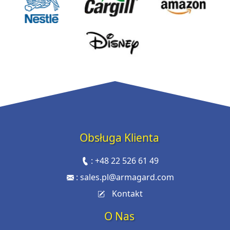
Obsługa Klienta
:
+48 22 526 61 49
:
sales.pl@armagard.com
Kontakt
O Nas