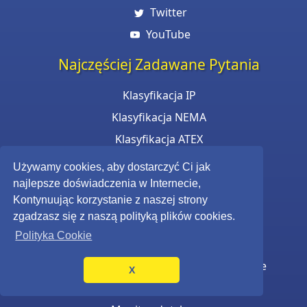
Twitter
YouTube
Najczęściej Zadawane Pytania
Klasyfikacja IP
Klasyfikacja NEMA
Klasyfikacja ATEX
Narzędzie Kompatybilności Drukarek
Używamy cookies, aby dostarczyć Ci jak
najlepsze doświadczenia w Internecie,
Grupa Produktów
Kontynuując korzystanie z naszej strony
zgadzasz się z naszą polityką plików cookies.
Cyfrowe menu board zewnętrzne
Polityka Cookie
Digital Signage
Ekrany czytelne na słońcu Digital Signage
X
Klawiatura i Mysz