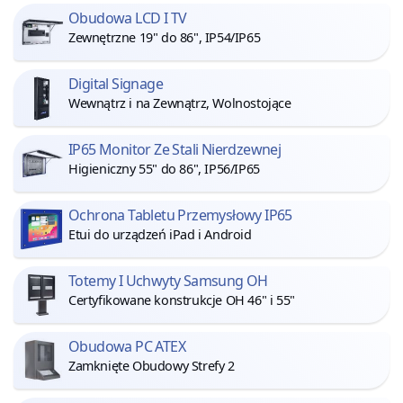
Obudowa LCD I TV
Zewnętrzne 19" do 86", IP54/IP65
Digital Signage
Wewnątrz i na Zewnątrz, Wolnostojące
IP65 Monitor Ze Stali Nierdzewnej
Higieniczny 55" do 86", IP56/IP65
Ochrona Tabletu Przemysłowy IP65
Etui do urządzeń iPad i Android
Totemy I Uchwyty Samsung OH
Certyfikowane konstrukcje OH 46" i 55"
Obudowa PC ATEX
Zamknięte Obudowy Strefy 2